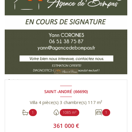
SAINT-ANDRÉ (66690)
Villa 4 pièce(s) 3 chambre(s) 117 m²
1
1085 m²
1
361 000 €