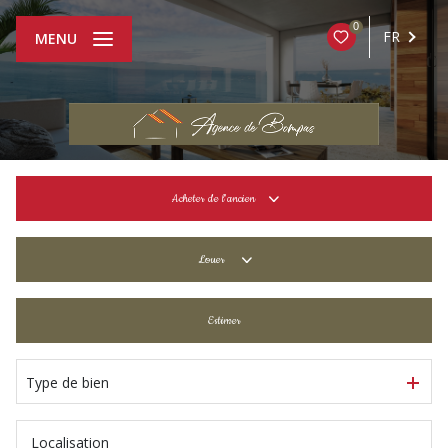
0
FR
MENU
Acheter
de l'ancien
De l'ancien
Louer
De l'immo pro
à l'année
Estimer
De l'immo pro
Type de bien