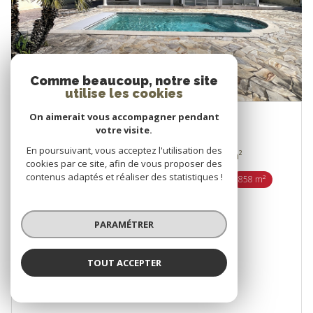
Comme beaucoup, notre site
utilise les cookies
On aimerait vous accompagner pendant
BOMPAS (66430)
votre visite.
En poursuivant, vous acceptez l'utilisation des
Villa 5 pièce(s) 4 chambre(s) 180 m²
cookies par ce site, afin de vous proposer des
contenus adaptés et réaliser des statistiques !
1
2
858 m²
489 000 €
PARAMÉTRER
Proposé par
Agence de Bompas
TOUT ACCEPTER
VOIR LE BIEN