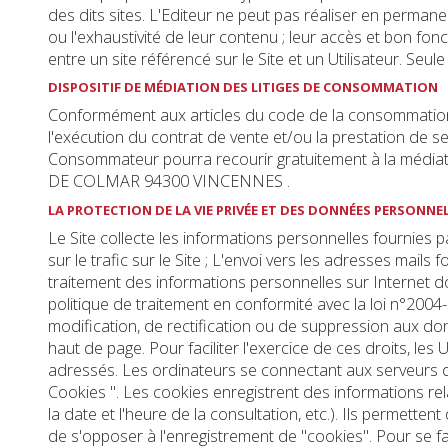
des dits sites. L'Editeur ne peut pas réaliser en permanenc
ou l'exhaustivité de leur contenu ; leur accès et bon fon
entre un site référencé sur le Site et un Utilisateur. Seu
DISPOSITIF DE MÉDIATION DES LITIGES DE CONSOMMATION
Conformément aux articles du code de la consommation L61
l'exécution du contrat de vente et/ou la prestation de se
Consommateur pourra recourir gratuitement à la médiatio
DE COLMAR 94300 VINCENNES .
LA PROTECTION DE LA VIE PRIVÉE ET DES DONNÉES PERSONNE
Le Site collecte les informations personnelles fournies par
sur le trafic sur le Site ; L'envoi vers les adresses mail
traitement des informations personnelles sur Internet d
politique de traitement en conformité avec la loi n°2004
modification, de rectification ou de suppression aux do
haut de page. Pour faciliter l'exercice de ces droits, les
adressés. Les ordinateurs se connectant aux serveurs du
Cookies ". Les cookies enregistrent des informations relat
la date et l'heure de la consultation, etc.). Ils permetten
de s'opposer à l'enregistrement de "cookies". Pour se fa