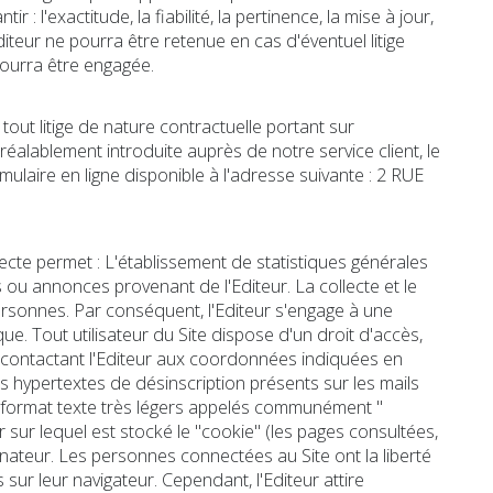
 l'exactitude, la fiabilité, la pertinence, la mise à jour,
iteur ne pourra être retenue en cas d'éventuel litige
 pourra être engagée.
out litige de nature contractuelle portant sur
réalablement introduite auprès de notre service client, le
laire en ligne disponible à l'adresse suivante : 2 RUE
ollecte permet : L'établissement de statistiques générales
es ou annonces provenant de l'Editeur. La collecte et le
ersonnes. Par conséquent, l'Editeur s'engage à une
e. Tout utilisateur du Site dispose d'un droit d'accès,
n contactant l'Editeur aux coordonnées indiquées en
iens hypertextes de désinscription présents sur les mails
au format texte très légers appelés communément "
ur sur lequel est stocké le "cookie" (les pages consultées,
rdinateur. Les personnes connectées au Site ont la liberté
sur leur navigateur. Cependant, l'Editeur attire