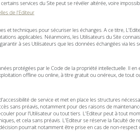
à certains services du Site peut se révéler altérée, voire impossib
les de l'Editeur
es et techniques pour sécuriser les échanges. A ce titre, L'Edi
tions applicables. Néanmoins, les Utilisateurs du Site connaiss
 garantir à ses Utilisateurs que les données échangées via les s
onnées protégées par le Code de la propriété intellectuelle. Il 
loitation offline ou online, à titre gratuit ou onéreux, de tou
accessibilité de service et met en place les structures nécessai
ccès sans préavis, notamment pour des raisons de maintenance 
uler pour l'Utilisateur ou tout tiers. L'Editeur peut à tout mo
es, et cela sans préavis. L'Editeur se réserve la faculté de ref
lle décision pourrait notamment être prise en cas de non-respect