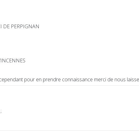
: CCI DE PERPIGNAN
0 VINCENNES
t, cependant pour en prendre connaissance merci de nous lais
;