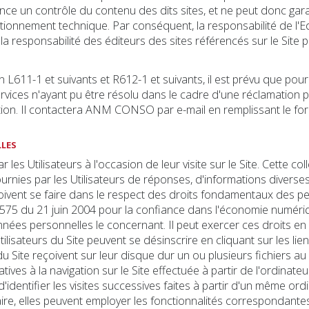
e un contrôle du contenu des dits sites, et ne peut donc garantir :
ctionnement technique. Par conséquent, la responsabilité de l'Ed
le la responsabilité des éditeurs des sites référencés sur le Site
1-1 et suivants et R612-1 et suivants, il est prévu que pour t
rvices n'ayant pu être résolu dans le cadre d'une réclamation p
n. Il contactera ANM CONSO par e-mail en remplissant le formu
LLES
 les Utilisateurs à l'occasion de leur visite sur le Site. Cette c
s fournies par les Utilisateurs de réponses, d'informations divers
oivent se faire dans le respect des droits fondamentaux des p
-575 du 21 juin 2004 pour la confiance dans l'économie numériqu
nnées personnelles le concernant. Il peut exercer ces droits e
 Utilisateurs du Site peuvent se désinscrire en cliquant sur les l
 Site reçoivent sur leur disque dur un ou plusieurs fichiers 
ives à la navigation sur le Site effectuée à partir de l'ordinate
t d'identifier les visites successives faites à partir d'un même o
ire, elles peuvent employer les fonctionnalités correspondantes 