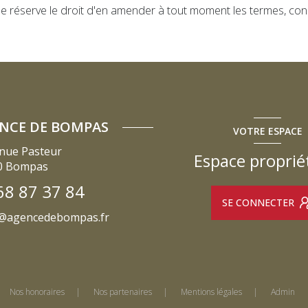
 se réserve le droit d'en amender à tout moment les termes, con
NCE DE BOMPAS
VOTRE ESPACE
nue Pasteur
Espace proprié
0
Bompas
68 87 37 84
SE CONNECTER
@agencedebompas.fr
Nos honoraires
Nos partenaires
Mentions légales
Admin