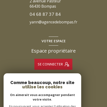
2 avenue Pasteur
66430
Bompas
04 68 87 37 84
yann@agencedebompas.fr
VOTRE ESPACE
Espace propriétaire
SE CONNECTER
Comme beaucoup, notre site
ADHÉRENTS
utilise les cookies
Nous adhérons
On aimerait vous accompagner pendant
votre visite.
En poursuivant, vous acceptez l'utilisation des