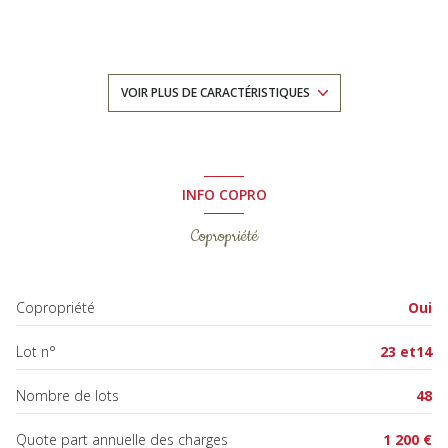
2 chambre(s)
1 salle(s) d'eau
VOIR PLUS DE CARACTÉRISTIQUES
construit en 2014
cuisine américaine (équipée)
INFO COPRO
Copropriété
Chauffage individuel : air pulsé (climatisation)
Chauffage collectif : radiateur (gaz de ville)
Copropriété
Oui
exposition Sud-Ouest
Lot n°
23 et14
3 niveau(x)
Nombre de lots
48
3 étage(s)
Quote part annuelle des charges
1 200 €