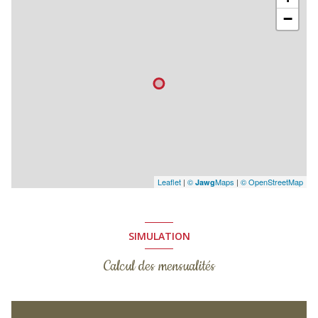
−
Leaflet
|
©
Maps
|
© OpenStreetMap
Jawg
SIMULATION
Calcul des mensualités