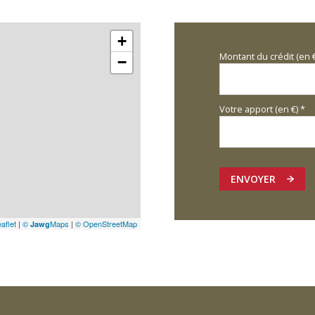
+
Montant du crédit (en 
−
Votre apport (en €) *
ENVOYER
aflet
|
©
Maps
|
© OpenStreetMap
Jawg