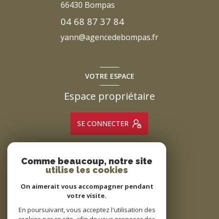
66430
Bompas
04 68 87 37 84
yann@agencedebompas.fr
VOTRE ESPACE
Espace propriétaire
SE CONNECTER
Comme beaucoup, notre site
ADHÉRENTS
utilise les cookies
Nous adhérons
On aimerait vous accompagner pendant
votre visite.
En poursuivant, vous acceptez l'utilisation des