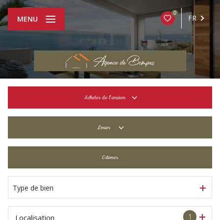
0
FR
MENU
Acheter
de l'ancien
De l'ancien
Louer
De l'immo pro
à l'année
Estimer
De l'immo pro
Type de bien
1
Localisation