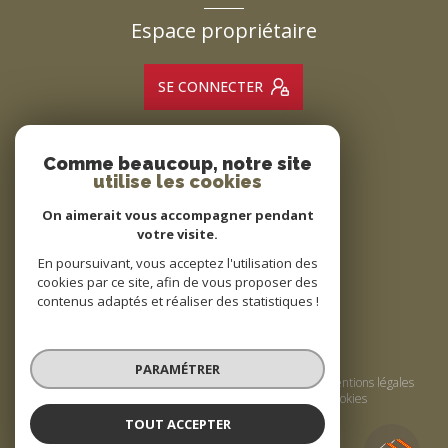
Espace propriétaire
SE CONNECTER
Comme beaucoup, notre site
ADHÉRENTS
utilise les cookies
Nous adhérons
On aimerait vous accompagner pendant
votre visite.
En poursuivant, vous acceptez l'utilisation des
cookies par ce site, afin de vous proposer des
contenus adaptés et réaliser des statistiques !
© 2026 | Tous droits réservés
PARAMÉTRER
Nos honoraires
Nos partenaires
Mentions légales
Admin
Politique RGPD
Cookies
TOUT ACCEPTER
Réalisé par :
Agence de Bompas