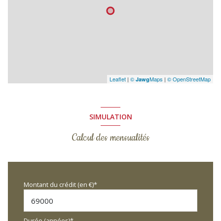
Leaflet
|
©
Maps
|
© OpenStreetMap
Jawg
SIMULATION
Calcul des mensualités
Montant du crédit (en €)*
Durée (années)*