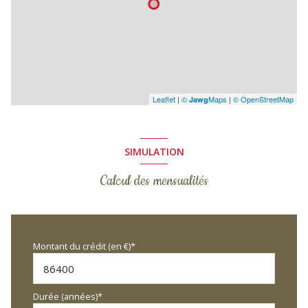
Leaflet
|
©
Maps
|
© OpenStreetMap
Jawg
SIMULATION
Calcul des mensualités
Montant du crédit (en €)*
Durée (années)*