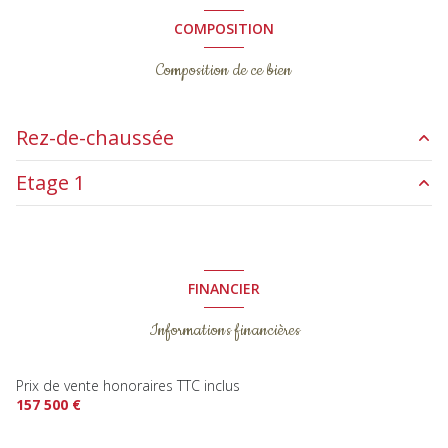
COMPOSITION
Composition de ce bien
Rez-de-chaussée
Etage 1
salon/sejour
26.58 m²
cuisine
7.18 m²
chambre
11.90 m²
COUR
27 m²
chambre
9.25 m²
FINANCIER
buanderie
5.33 m²
chambre
10.59 m²
Informations financières
WC
1.35 m²
salle d'eau
3.58 m²
Prix de vente honoraires TTC inclus
157 500 €