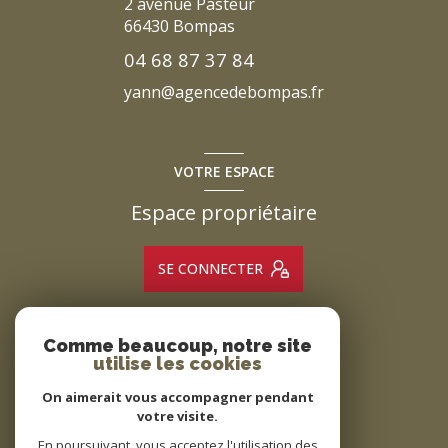
2 avenue Pasteur
66430
Bompas
04 68 87 37 84
yann@agencedebompas.fr
VOTRE ESPACE
Espace propriétaire
SE CONNECTER
Comme beaucoup, notre site
ADHÉRENTS
utilise les cookies
Nous adhérons
On aimerait vous accompagner pendant
votre visite.
En poursuivant, vous acceptez l'utilisation des