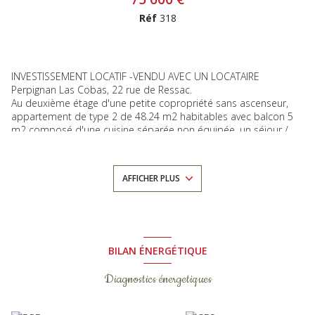
Réf
318
INVESTISSEMENT LOCATIF -VENDU AVEC UN LOCATAIRE
Perpignan Las Cobas, 22 rue de Ressac.
Au deuxième étage d'une petite copropriété sans ascenseur,
appartement de type 2 de 48.24 m2 habitables avec balcon 5
m2 composé d'une cuisine séparée non équipée, un séjour /
salle à manger de 16 m2, une chambre de 11 m2 et une salle
de bain avec wc.
Appartement équipé de la fibre et avec une grande cave 7m2
AFFICHER PLUS
Local à vélos à disposition dans l'immeuble.
Bail non meublé de 3 ans.(20/02/2022)
Loyer : 510 euros / mois charges comprises
Estimation des coûts annuels d'énergie du logement : entre 560
et 810 euros / an.
Les informations sur les risques auxquels ce bien est exposé
BILAN ÉNERGÉTIQUE
sont disponibles sur le site Géorisques : www.georisques.gouv.fr
Diagnostics énergetiques