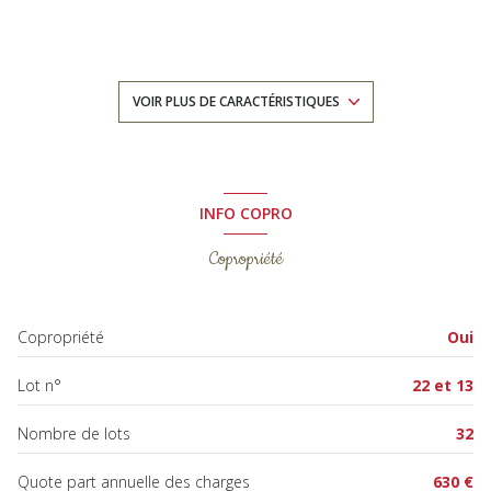
1 chambre(s)
1 salle(s) de bain
VOIR PLUS DE CARACTÉRISTIQUES
construit en 1960
cuisine séparée
INFO COPRO
Copropriété
Chauffage individuel : convecteur (electrique)
exposition Est
Copropriété
Oui
2 niveau(x)
Lot n°
22 et 13
3 étage(s)
Nombre de lots
32
cave
Quote part annuelle des charges
630 €