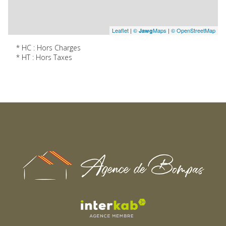
Leaflet
|
©
Maps
|
© OpenStreetMap
Jawg
* HC : Hors Charges
* HT : Hors Taxes