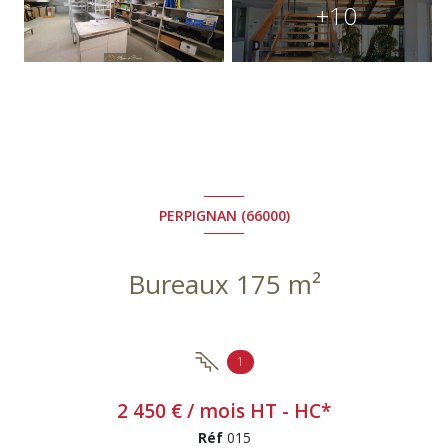
+10
PERPIGNAN (66000)
Bureaux 175 m²
1
2 450 € / mois HT - HC*
Réf
015