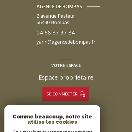
AGENCE DE BOMPAS
2 avenue Pasteur
66430
Bompas
04 68 87 37 84
yann@agencedebompas.fr
VOTRE ESPACE
Espace propriétaire
SE CONNECTER
Comme beaucoup, notre site
ADHÉRENTS
utilise les cookies
Nous adhérons
On aimerait vous accompagner pendant