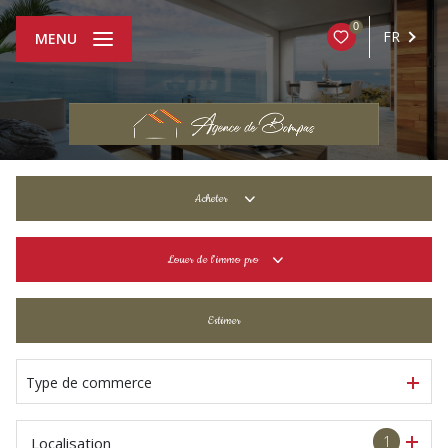
0
FR
MENU
Acheter
De l'ancien
Louer
de l'immo pro
De l'immo pro
à l'année
Estimer
De l'immo pro
Type de commerce
1
Localisation