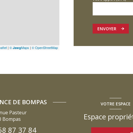
ENVOYER
aflet
|
©
Maps
|
© OpenStreetMap
Jawg
NCE DE BOMPAS
VOTRE ESPACE
nue Pasteur
Espace proprié
0
Bompas
68 87 37 84