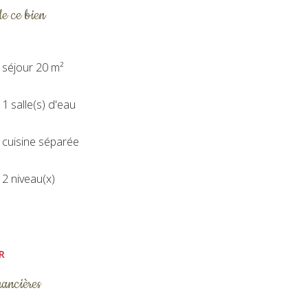
de ce bien
séjour 20 m²
1 salle(s) d'eau
cuisine séparée
2 niveau(x)
R
nancières