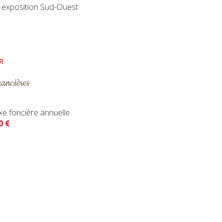
exposition Sud-Ouest
R
nancières
xe foncière annuelle
0 €