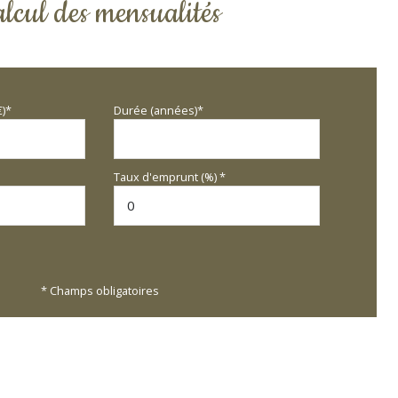
lcul des mensualités
€)*
Durée (années)*
Taux d'emprunt (%) *
* Champs obligatoires