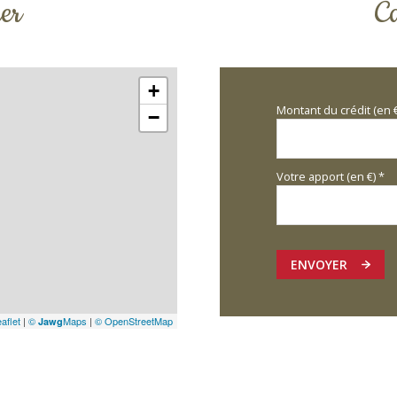
er
Ca
+
Montant du crédit (en 
−
Votre apport (en €) *
ENVOYER
aflet
|
©
Maps
|
© OpenStreetMap
Jawg