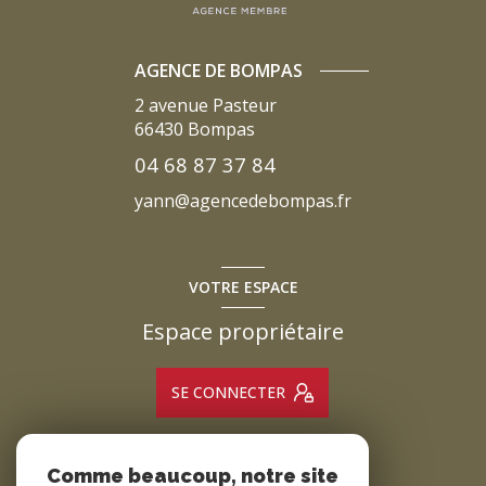
AGENCE DE BOMPAS
2 avenue Pasteur
66430
Bompas
04 68 87 37 84
yann@agencedebompas.fr
VOTRE ESPACE
Espace propriétaire
SE CONNECTER
Comme beaucoup, notre site
ADHÉRENTS