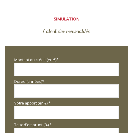
SIMULATION
Calcul des mensualités
Montant du crédit (en €)*
Durée (années)*
Votre apport (en €) *
Taux d'emprunt (%) *