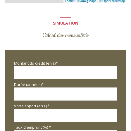
Leaflet
|
©
Maps
|
© OpenStreetMap
Jawg
SIMULATION
Calcul des mensualités
Montant du crédit (en €)*
Durée (années)*
Votre apport (en €) *
Taux d'emprunt (%) *