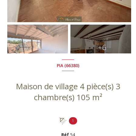
+6
PIA (66380)
Maison de village 4 pièce(s) 3
chambre(s) 105 m²
1
Réf
54