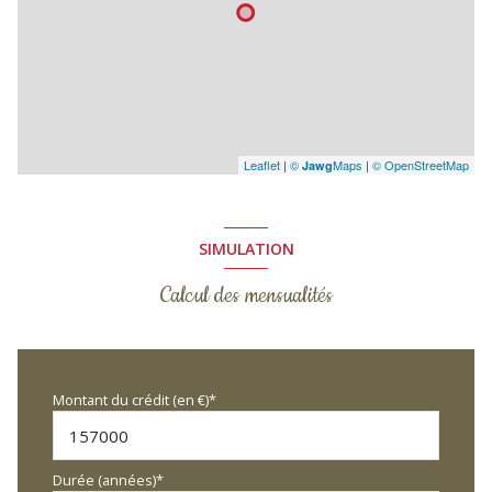
Leaflet
|
©
Maps
|
© OpenStreetMap
Jawg
SIMULATION
Calcul des mensualités
Montant du crédit (en €)*
Durée (années)*