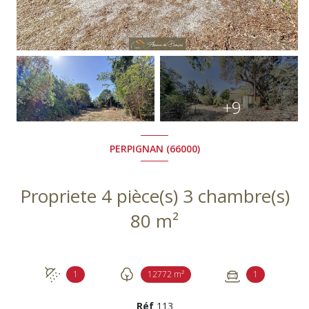
+9
PERPIGNAN (66000)
Propriete 4 pièce(s) 3 chambre(s)
80 m²
1
12772 m²
1
Réf
113