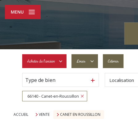
MENU
Acheter
de l'ancien
Louer
Estimer
Type de bien
Localisation
De l'ancien
à l'année
De l'immo pro
De l'immo pro
66140 - Canet-en-Roussillon
ACCUEIL
VENTE
CANET EN ROUSSILLON