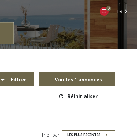
0
FR
Filtrer
Voir les
1
annonces
Réinitialiser
Trier par
LES PLUS RÉCENTES