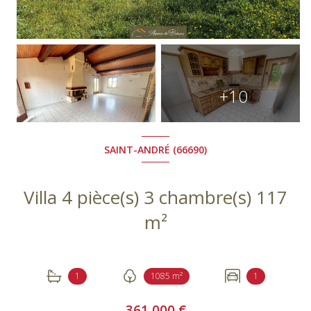
+10
SAINT-ANDRÉ (66690)
Villa 4 pièce(s) 3 chambre(s) 117
m²
1
1085 m²
1
361 000 €