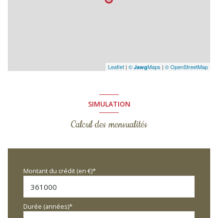
Leaflet
|
©
Maps
|
© OpenStreetMap
Jawg
SIMULATION
Calcul des mensualités
Montant du crédit (en €)*
Durée (années)*