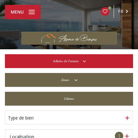
0
FR
MENU
Acheter
de l'ancien
De l'ancien
Louer
De l'immo pro
à l'année
Estimer
De l'immo pro
Type de bien
1
Localisation