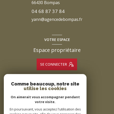
66430
Bompas
04 68 87 37 84
yann@agencedebompas.fr
VOTRE ESPACE
Espace propriétaire
SE CONNECTER
Comme beaucoup, notre site
ADHÉRENTS
utilise les cookies
Nous adhérons
On aimerait vous accompagner pendant
votre visite.
En poursuivant, vous acceptez l'utilisation des