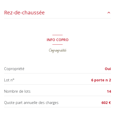
Rez-de-chaussée
entrée
3.58 m²
salon/sejour
11.20 m²
INFO COPRO
chambre
7.09 m²
Copropriété
cuisine
2.63 m²
salle d'eau
2.10 m²
Copropriété
Oui
WC
1.16 m²
Lot n°
6 porte n 2
balcon
2.80 m²
Nombre de lots
14
Quote part annuelle des charges
602 €