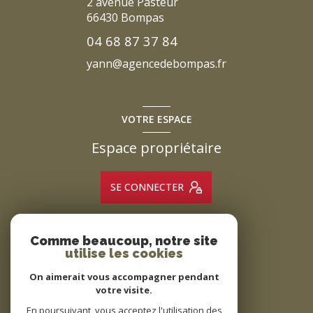
2 avenue Pasteur
66430
Bompas
04 68 87 37 84
yann@agencedebompas.fr
VOTRE ESPACE
Espace propriétaire
SE CONNECTER
Comme beaucoup, notre site
ADHÉRENTS
utilise les cookies
Nous adhérons
On aimerait vous accompagner pendant
votre visite.
En poursuivant, vous acceptez l'utilisation des