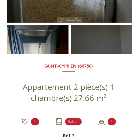
+2
SAINT-CYPRIEN (66750)
Appartement 2 pièce(s) 1
chambre(s) 27.66 m²
1
Balcon
1
Réf
7