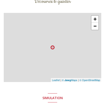
Découvrez le quartier
+
−
Leaflet
|
©
Maps
|
© OpenStreetMap
Jawg
SIMULATION