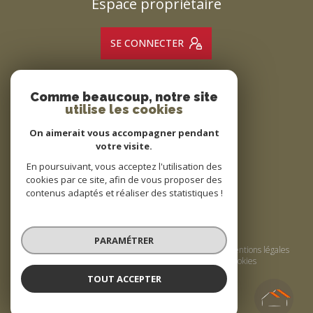
Espace propriétaire
SE CONNECTER
Comme beaucoup, notre site
ADHÉRENTS
utilise les cookies
Nous adhérons
On aimerait vous accompagner pendant
votre visite.
En poursuivant, vous acceptez l'utilisation des
cookies par ce site, afin de vous proposer des
contenus adaptés et réaliser des statistiques !
© 2026 | Tous droits réservés
PARAMÉTRER
Nos honoraires
Nos partenaires
Mentions légales
Admin
Politique RGPD
Cookies
TOUT ACCEPTER
Réalisé par :
Agence de Bompas
Agence