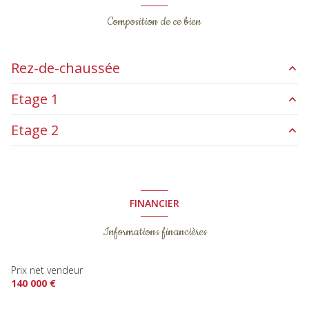
Composition de ce bien
Rez-de-chaussée
Etage 1
garage
41 m²
Etage 2
cuisine
20.43 m²
grange
40 m²
entrée
7.55 m²
chambre
18 m²
chambre
19 m²
chambre
18 m²
chambre
11.22 m²
chambre
18 m²
FINANCIER
salle d'eau
8.76 m²
Informations financières
Prix net vendeur
140 000 €