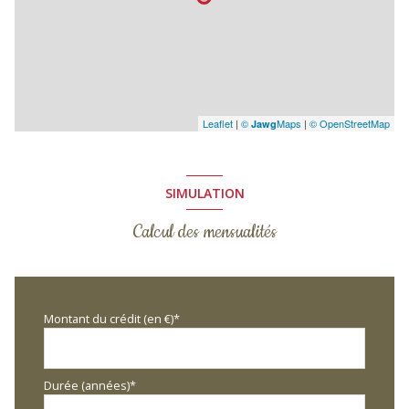
Leaflet
|
©
Maps
|
© OpenStreetMap
Jawg
SIMULATION
Calcul des mensualités
Montant du crédit (en €)*
Durée (années)*