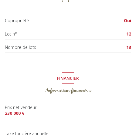
salon/sejour
26.62 m²
salle de bain
6.52 m²
terrasse
WC
1.31 m²
Copropriété
Oui
Lot n°
12
Nombre de lots
13
FINANCIER
Informations financières
Prix net vendeur
230 000 €
Taxe foncière annuelle