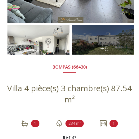
+6
BOMPAS (66430)
Villa 4 pièce(s) 3 chambre(s) 87.54
m²
1
234 m²
1
Réf
43