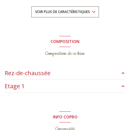
3 chambre(s)
VOIR PLUS DE CARACTÉRISTIQUES
1 salle(s) de bain
construit en 2015
COMPOSITION
Composition de ce bien
cuisine américaine (équipée)
1 garage(s)
Rez-de-chaussée
1 parking(s)
Etage 1
garage
13.20 m²
exposition Est-Ouest
entrée
4.67 m²
chambre
11.91 m²
buanderie
4.08 m²
2 côté(s) mitoyen(s)
chambre
12.09 m²
INFO COPRO
WC
1.46 m²
chambre
13.23 m²
1 niveau(x)
Copropriété