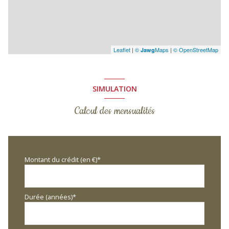
Leaflet
|
©
Maps
|
© OpenStreetMap
Jawg
SIMULATION
Calcul des mensualités
Montant du crédit (en €)*
Durée (années)*