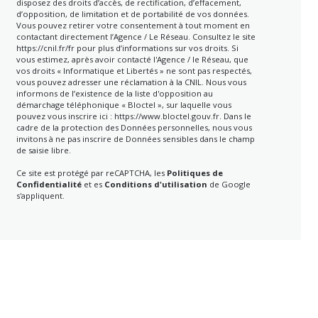
disposez des droits d’accès, de rectification, d’effacement,
d’opposition, de limitation et de portabilité de vos données.
Vous pouvez retirer votre consentement à tout moment en
contactant directement l’Agence / Le Réseau. Consultez le site
https://cnil.fr/fr
pour plus d’informations sur vos droits. Si
vous estimez, après avoir contacté l'Agence / le Réseau, que
vos droits « Informatique et Libertés » ne sont pas respectés,
vous pouvez adresser une réclamation à la CNIL. Nous vous
informons de l’existence de la liste d'opposition au
démarchage téléphonique « Bloctel », sur laquelle vous
pouvez vous inscrire ici :
https://www.bloctel.gouv.fr
. Dans le
cadre de la protection des Données personnelles, nous vous
invitons à ne pas inscrire de Données sensibles dans le champ
de saisie libre.
Ce site est protégé par reCAPTCHA, les
Politiques de
Confidentialité
et es
Conditions d'utilisation
de Google
s'appliquent.