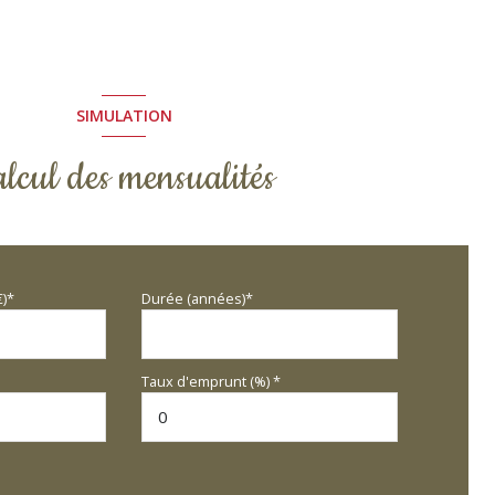
SIMULATION
lcul des mensualités
€)*
Durée (années)*
Taux d'emprunt (%) *