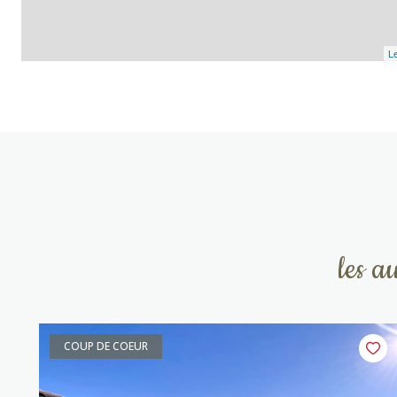
Le
les a
COUP DE COEUR