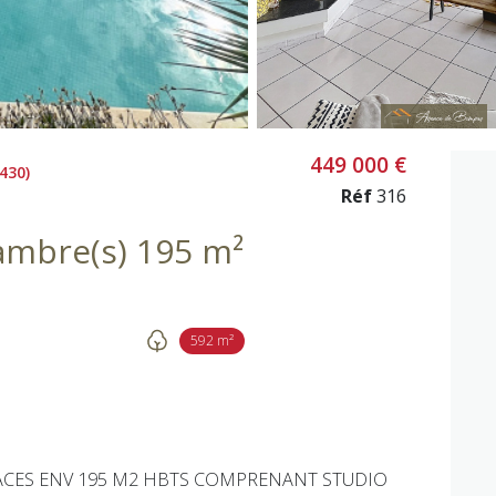
449 000 €
430)
Réf
316
Villa 6 pièce(s) 5 chambre(s) 195 m²
592 m²
FACES ENV 195 M2 HBTS COMPRENANT STUDIO