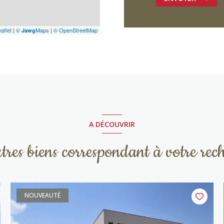
aflet
|
©
Maps
|
© OpenStreetMap
Jawg
A DÉCOUVRIR
utres biens correspondant à votre rec
NOUVEAUTÉ