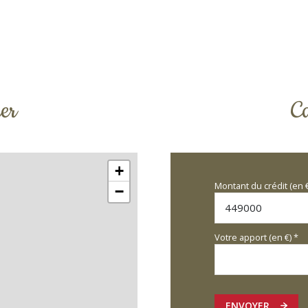
er
Ca
+
Montant du crédit (en 
−
Votre apport (en €) *
ENVOYER