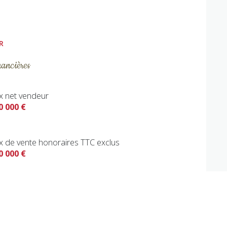
R
nancières
ix net vendeur
0 000 €
ix de vente honoraires TTC exclus
0 000 €