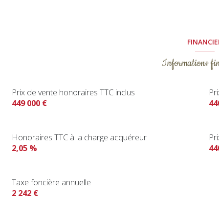
FINANCIE
Informations fi
Prix de vente honoraires TTC inclus
Pr
449 000 €
44
Honoraires TTC à la charge acquéreur
Pr
2,05 %
44
Taxe foncière annuelle
2 242 €