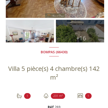
+16
BOMPAS (66430)
Villa 5 pièce(s) 4 chambre(s) 142
m²
1
231 m²
1
Réf
269