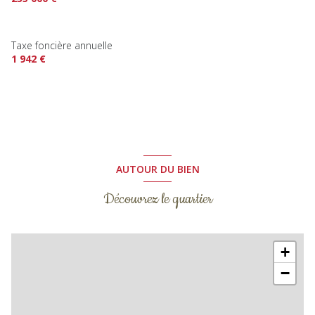
salle de bain
7.44 m²
WC
1.44 m²
Taxe foncière annuelle
1 942 €
AUTOUR DU BIEN
Découvrez le quartier
+
−