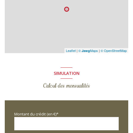
Leaflet
|
©
Maps
|
© OpenStreetMap
Jawg
SIMULATION
Calcul des mensualités
Montant du crédit (en €)*