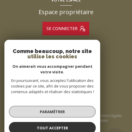
Espace propriétaire
SE CONNECTER
Comme beaucoup, notre site
ADHÉRENTS
utilise les cookies
Nous adhérons
On aimerait vous accompagner pendant
votre visite.
En poursuivant, vous acceptez l'utilisation des
cookies par ce site, afin de vous proposer des
contenus adaptés et réaliser des statistiques !
© 2026 | Tous droits réservés
PARAMÉTRER
Nos honoraires
Nos partenaires
Mentions légales
Admin
Politique RGPD
Cookies
TOUT ACCEPTER