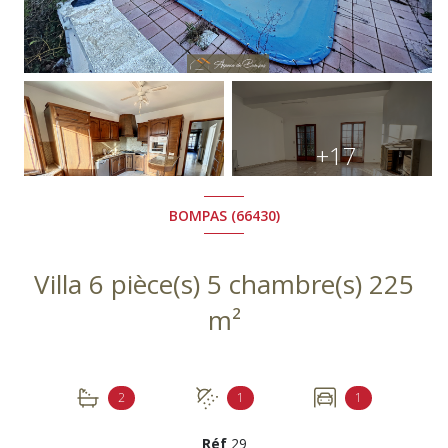
+17
BOMPAS (66430)
Villa 6 pièce(s) 5 chambre(s) 225
m²
2
1
1
Réf
29