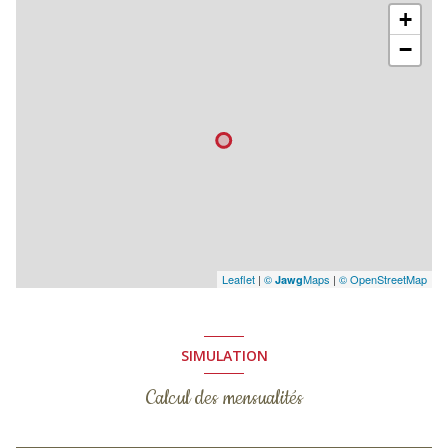
+
−
Leaflet
|
©
Maps
|
© OpenStreetMap
Jawg
SIMULATION
Calcul des mensualités