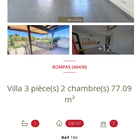
+12
BOMPAS (66430)
Villa 3 pièce(s) 2 chambre(s) 77.09
m²
1
360 m²
2
Réf
186