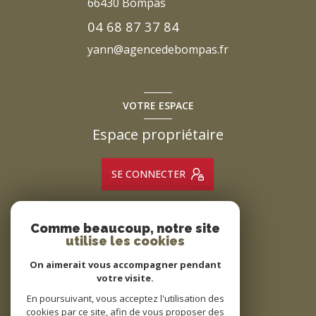
66430
Bompas
04 68 87 37 84
yann@agencedebompas.fr
VOTRE ESPACE
Espace propriétaire
SE CONNECTER
Comme beaucoup, notre site
ADHÉRENTS
utilise les cookies
Nous adhérons
On aimerait vous accompagner pendant
votre visite.
En poursuivant, vous acceptez l'utilisation des
cookies par ce site, afin de vous proposer des