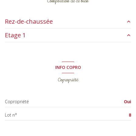
Composition de ce bien
Rez-de-chaussée
Etage 1
salon/sejour
34.34 m²
cellier
1.51 m²
palier
4.75 m²
WC
3.94 m²
chambre
13.74 m²
INFO COPRO
GARAGE AMENAGE
13.28 m²
chambre
11 m²
Copropriété
salle de bain
6.30 m²
WC
1.53 m²
Copropriété
Oui
Lot n°
8