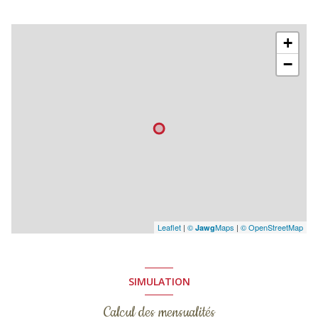
+
−
Leaflet
|
©
Maps
|
© OpenStreetMap
Jawg
SIMULATION
Calcul des mensualités