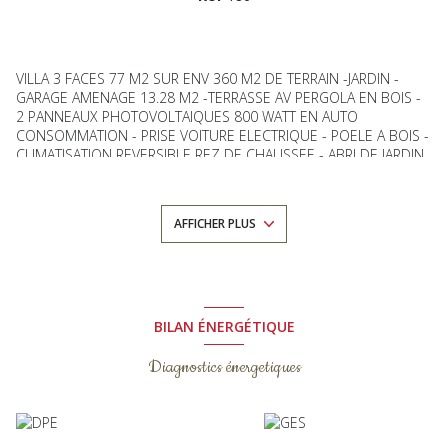
VILLA 3 FACES 77 M2 SUR ENV 360 M2 DE TERRAIN -JARDIN -
GARAGE AMENAGE 13.28 M2 -TERRASSE AV PERGOLA EN BOIS -
2 PANNEAUX PHOTOVOLTAIQUES 800 WATT EN AUTO
CONSOMMATION - PRISE VOITURE ELECTRIQUE - POELE A BOIS -
CLIMATISATION REVERSIBLE REZ DE CHAUSSEE - ABRI DE JARDIN
-
ELLE SE DECOMPOSE COMME SUIT :SAS EN BOIS - ENTREE -
PLACARD - COULOIR DESSERVANT SEJOUR SALON AV CUISINE
AFFICHER PLUS
OUVERTE EQUIPEE 34.34 M2 DONNANT SUR TERRASSE ET JARDIN
-CELLIER -TOILETTE AV COIN BUANDERIE -
AU 1 ER ETAGE -PALIER DESSERVANT 2 CHAMBRES 13.74 ET 11
M2 -PLACARDS -SALLE DE BAINS -TOILETTE INDEPENDANTS
MENUISERIES PVC-VOLET ROULANT -POELE A BOIS -
RECUPERATEUR D EAU 5 M3 -CLIMATISATION- ABRI DE JARDIN
BILAN ÉNERGÉTIQUE
PROCHE TOUTES COMMODITES
LES INFORMATIONS SUR LES RISQUES AUXQUELS CE BIEN EST
Diagnostics énergetiques
EXPOSE SONT DISPONIBLES SUR LE SITE GEORISQUES :
WWW.GEORISQUES.FR