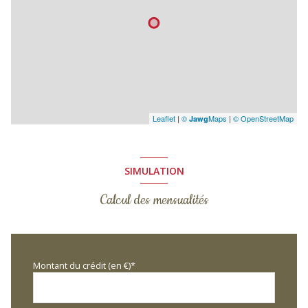
Leaflet
|
©
Maps
|
© OpenStreetMap
Jawg
SIMULATION
Calcul des mensualités
Montant du crédit (en €)*