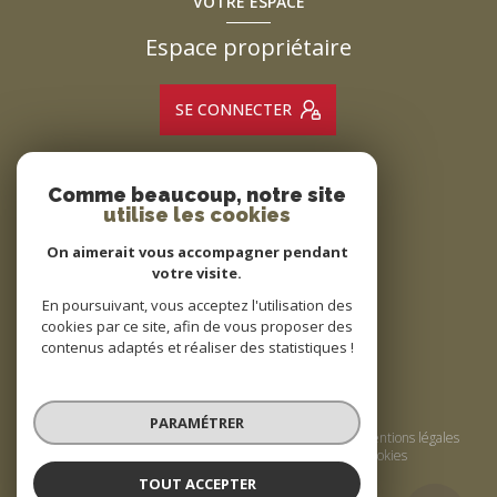
VOTRE ESPACE
Espace propriétaire
SE CONNECTER
Comme beaucoup, notre site
ADHÉRENTS
utilise les cookies
Nous adhérons
On aimerait vous accompagner pendant
votre visite.
En poursuivant, vous acceptez l'utilisation des
cookies par ce site, afin de vous proposer des
contenus adaptés et réaliser des statistiques !
© 2026 | Tous droits réservés
PARAMÉTRER
Nos honoraires
Nos partenaires
Mentions légales
Admin
Politique RGPD
Cookies
TOUT ACCEPTER