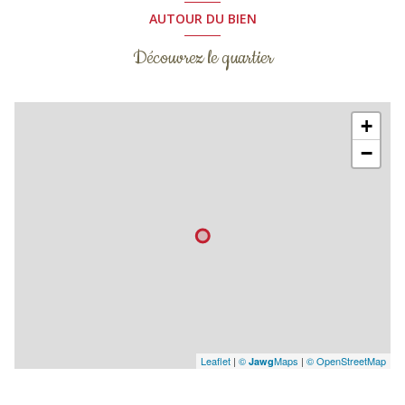
AUTOUR DU BIEN
Découvrez le quartier
+
−
Leaflet
|
©
Maps
|
© OpenStreetMap
Jawg