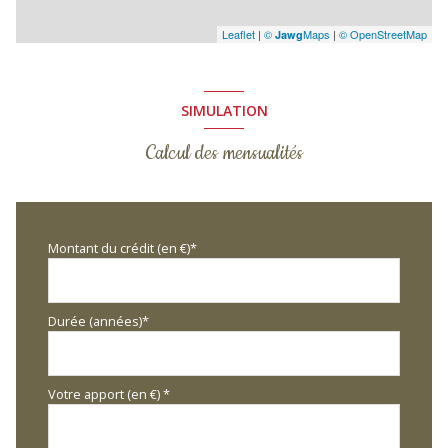
Leaflet
|
©
Maps
|
© OpenStreetMap
Jawg
SIMULATION
Calcul des mensualités
Montant du crédit (en €)*
Durée (années)*
Votre apport (en €) *